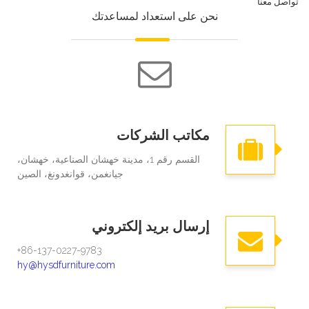
تواصل معنا
نحن على استعداد لمساعدتك
مكاتب الشركات
القسم رقم 1، مدينة خهشان الصناعية، خهشان،
جيانغمن، قوانغدونغ، الصين
إرسال بريد إلكتروني
86-137-0227-9783+​​​​​​
hy@hysdfurniture.com