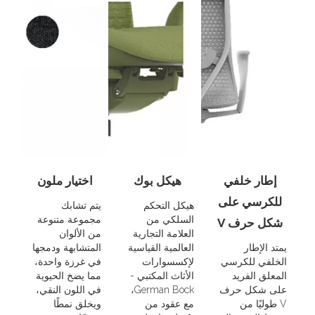
إطار خلفي
هيكل بوك
اختيار ملون
للكرسي على
هيكل التحكم
يتم تشابك
السلكي من
مجموعة متنوعة
شكل حرف V
العلامة التجارية
من الألوان
يمتد الإطار
العالمية القياسية
المتشابهة ودمجها
الخلفي للكرسي
لإكسسوارات
في غرزة واحدة،
المعلق الفريد
الأثاث المكتبي -
مما يضخ الحيوية
على شكل حرف
German Bock،
في اللون النقي،
V طوليًا من
مع عقود من
ويخلق نمطًا