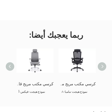
ربما يعجبك أيضا:
كرسي مكتب شبكي عالي الظهر مع مسند للرأس
كرسي مكتب مريح مع مسند للرأس
كرسي مكتب مريح قابل للتعديل
نموذج:
هيجت-مامبا-A
نموذج:
هيجت-فيكس-أ