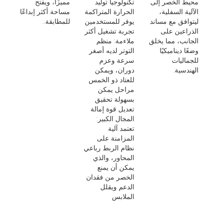
محيط الخصر إلى
تكنولوجيا توليد
مميزًا، ويفتح
الآلية السفلية،
الحرارة المتراكمة
مساحة أكثر إبداعًا
ليتوافق مع مساند
يوفر للمستخدمين
للمطابقة..
الذراعين على
تجربة تشغيل أكثر
الجانب، مما يخلق
ملاءمة: منظم
وضعًا ديناميكيًا
التوتر لديه أصغر
للجماليات
سرعة وعزم
الهندسية.
دوران، ويمكن
للعتاد ذو الخمس
مراحل يمكن
بسهولة تحقيق
تعديل قوة إمالة
المجال الكبير:
تعتمد آلية
المزامنة على
نظام الربط رباعي
المحاور، والذي
يمكن أن يمنع
الخصر من فقدان
الدعم ويقلل
الملابس