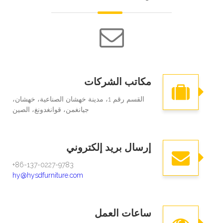
بدءًا من
Group Urban Development
Company وXiong'an Science Park،
والدعم
مكاتب الشركات
القسم رقم 1، مدينة خهشان الصناعية، خهشان،
جيانغمن، قوانغدونغ، الصين
إرسال بريد إلكتروني
86-137-0227-9783+​​​​​​
hy@hysdfurniture.com
ساعات العمل