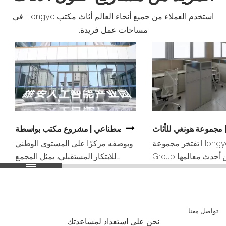
استخدم العملاء من جميع أنحاء العالم أثاث مكتب Hongye في
مساحات عمل فريدة.
سطة Hongye Furniture
| مجموعة هونغي للأثاث
تفتخر مجموعة Hongye Furniture
وبوصفه مركزًا على المستوى الوطني
Group بالكشف عن أحدث معالمها
للابتكار المستقبلي، يمثل المجمع
مناظر الطبيعية النابضة
الصناعي للذكاء الاصطناعي علامة
نيداد وتوباغو. تم تكليفنا
بارزة في التطور الاستراتيجي في
لية الأداء، وقد قدمنا ​​
الصين للعلوم والتكنولوجيا القائمة على
ملاً للأثاث يدمج بسلاسة
الذكاء الاصطناعي. تم تطويره بشكل
تواصل معنا
أركان مساحة العمل -
نحن على استعداد لمساعدتك
مشترك من قبل شركة Xiong'an