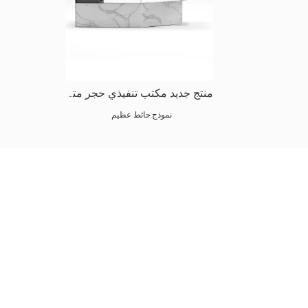
منتج جديد مكتب تنفيذي حجر متكلس من Taula |تا - GW001
نموذج:
حائط عظيم