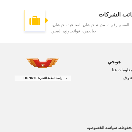
تب الشركات
القسم رقم 1، مدينة خهشان الصناعية، خهشان،
جيانغمن، قوانغدونغ، الصين
هونجي
علومات عنا
رف
رابط العلامة التجارية HONGYE
سياسة الخصوصية