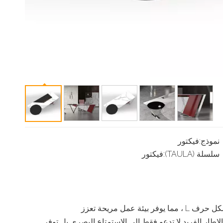
نموذج:
فيكتور
سلسلة (TAULA):
فيكتور
يبرز هذا المكتب التنفيذي بمظهره العصري والأنيق والمنعش.تم تأسيس المكتب الفسيح أعلى الساق المعدنية البيضاء الأنيقة ، على شكل حرف L ، مما يوفر بيئة عمل مريحة تعزز
طار الفريد لا تدعو فقط إلى الاستمتاع البصري بل توفر