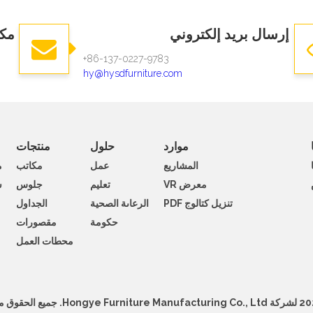
إرسال بريد إلكتروني
مكا
86-137-0227-9783+​​​​​​
hy@hysdfurniture.com
موارد
حلول
منتجات
المشاريع
عمل
مكاتب
م
معرض VR
تعليم
جلوس
ش
تنزيل كتالوج PDF
الرعاىة الصحية
الجداول
حكومة
مقصورات
محطات العمل