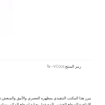
رمز المنتج:
Ta--VC001
الإنتاجية.السطح الخشبي المصقول بعناية لسطح المكتب سلس ور