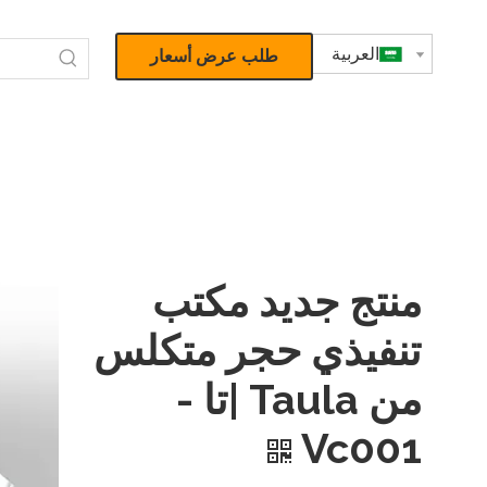
العربية
طلب عرض أسعار
منتج جديد مكتب
تنفيذي حجر متكلس
من Taula |تا -
Vc001